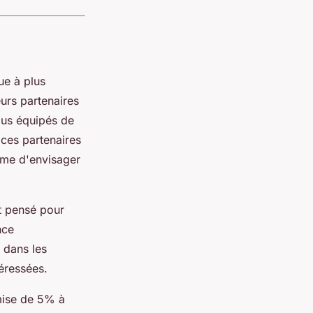
ue à plus
urs partenaires
ous équipés de
 ces partenaires
ême d'envisager
t pensé pour
nce
 dans les
téressées.
emise de 5% à