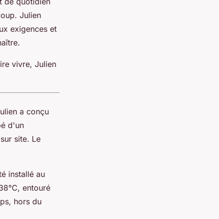
t de quotidien
oup. Julien
aux exigences et
aître.
re vivre, Julien
Julien a conçu
pé d'un
ur site. Le
é installé au
 38°C, entouré
ps, hors du