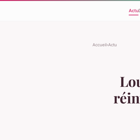
Actu
Accueil
›
Actu
Lou
réin