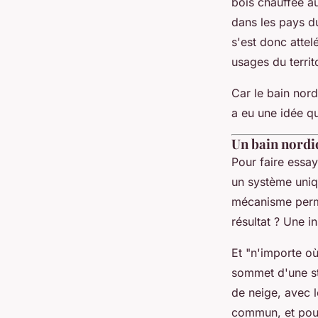
bois chauffée au
dans les pays d
s'est donc attel
usages du territ
Car le bain nord
a eu une idée qu
Un bain nordiq
Pour faire essay
un système uniq
mécanisme permet
résultat ? Une i
Et "n'importe où
sommet d'une st
de neige, avec 
commun, et pour