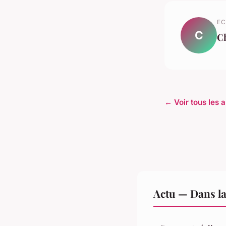
EC
C
C
← Voir tous les a
Actu — Dans l