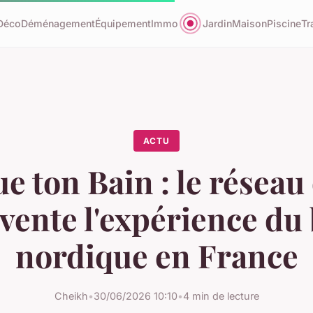
Déco
Déménagement
Équipement
Immo
Jardin
Maison
Piscine
Tr
ACTU
e ton Bain : le réseau
vente l'expérience du
nordique en France
Cheikh
•
30/06/2026 10:10
•
4 min de lecture