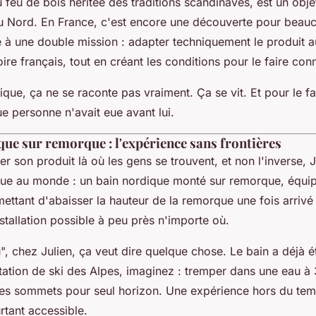
 feu de bois héritée des traditions scandinaves, est un obje
u Nord. En France, c'est encore une découverte pour beauc
é à une double mission : adapter techniquement le produit 
oire français, tout en créant les conditions pour le faire conn
ique, ça ne se raconte pas vraiment. Ça se vit. Et pour le fai
e personne n'avait eue avant lui.
ue sur remorque : l'expérience sans frontières
er son produit là où les gens se trouvent, et non l'inverse, 
ue au monde : un bain nordique monté sur remorque, équi
tant d'abaisser la hauteur de la remorque une fois arrivé s
nstallation possible à peu près n'importe où.
", chez Julien, ça veut dire quelque chose. Le bain a déjà ét
ation de ski des Alpes, imaginez : tremper dans une eau à
les sommets pour seul horizon. Une expérience hors du tem
tant accessible.