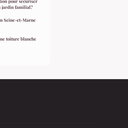
tion pour sécuriser
 jardin familial?
n Seine-et-Marne
une toiture blanche