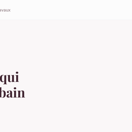
avaux
 qui
 bain