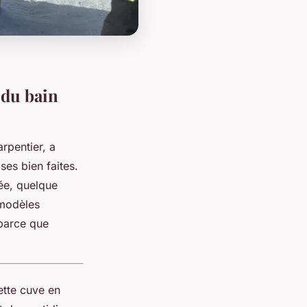
 du bain
rpentier, a
ses bien faites.
ée, quelque
 modèles
 parce que
ette cuve en