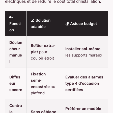
électriques et de réduire le coût total d’installation.
🔑
📐 Solution
Foncti
💰 Astuce budget
adaptée
on
Déclen
Boîtier extra-
cheur
Installer soi-même
plat
pour
manue
les supports muraux
couloir étroit
l
Fixation
Diffus
Évaluer des alarmes
semi-
eur
type 4 d’occasion
encastrée
au
sonore
certifiées
plafond
Centra
Préférer un modèle
le
Sans câblage